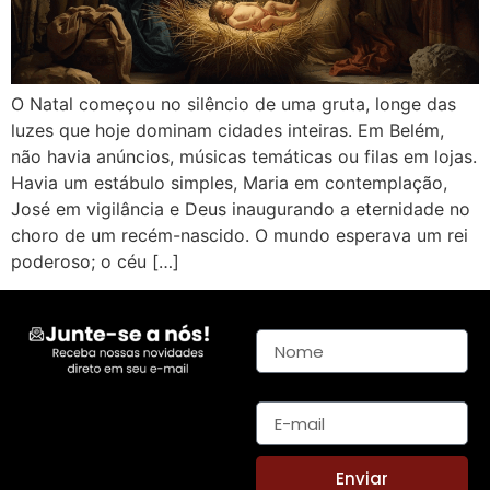
O Natal começou no silêncio de uma gruta, longe das
luzes que hoje dominam cidades inteiras. Em Belém,
não havia anúncios, músicas temáticas ou filas em lojas.
Havia um estábulo simples, Maria em contemplação,
José em vigilância e Deus inaugurando a eternidade no
choro de um recém-nascido. O mundo esperava um rei
poderoso; o céu […]
Nome
E-mail
Enviar