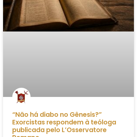
“Não há diabo no Gênesis?”
Exorcistas respondem à teóloga
publicada pelo L’Osservatore