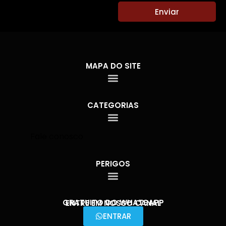
Enviar
MAPA DO SITE
CATEGORIAS
Fale conosco
PERIGOS
GRATUITO DO WHATSAPP
ENTRE EM NOSSO CANAL
ENTRAR