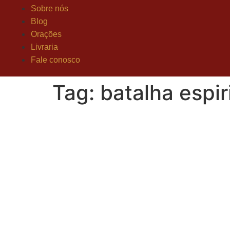
Sobre nós
Blog
Orações
Livraria
Fale conosco
Tag:
batalha espir