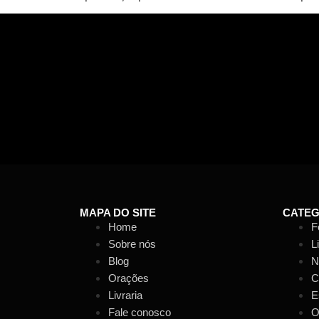
MAPA DO SITE
CATEG
Home
F
Sobre nós
L
Blog
N
Orações
C
Livraria
E
Fale conosco
O