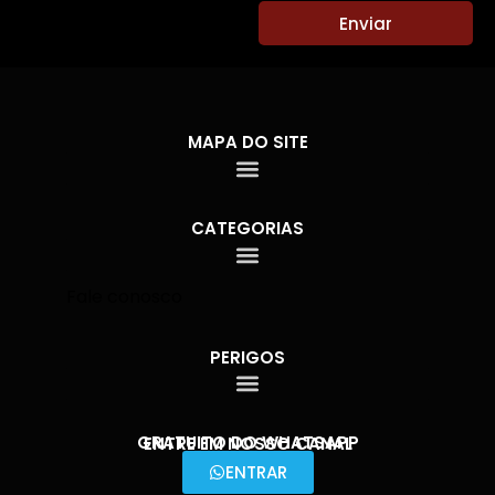
Enviar
MAPA DO SITE
CATEGORIAS
Fale conosco
PERIGOS
GRATUITO DO WHATSAPP
ENTRE EM NOSSO CANAL
ENTRAR