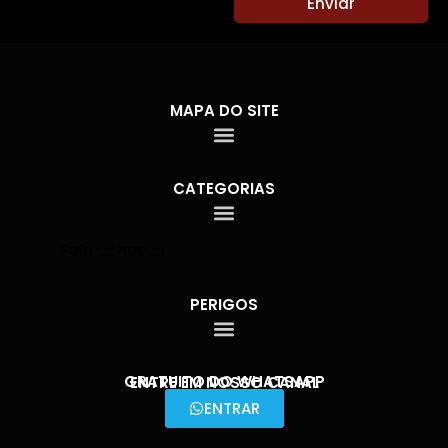
Enviar
MAPA DO SITE
CATEGORIAS
Fale conosco
PERIGOS
GRATUITO DO WHATSAPP
ENTRE EM NOSSO CANAL
ENTRAR