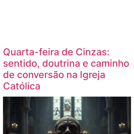
Quarta-feira de Cinzas:
sentido, doutrina e caminho
de conversão na Igreja
Católica