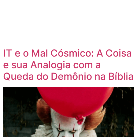
IT e o Mal Cósmico: A Coisa
e sua Analogia com a
Queda do Demônio na Bíblia