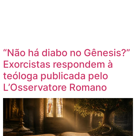
“Não há diabo no Gênesis?”
Exorcistas respondem à
teóloga publicada pelo
L’Osservatore Romano