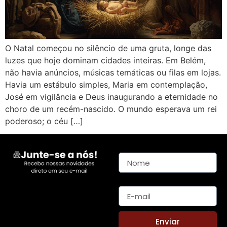
O Natal começou no silêncio de uma gruta, longe das
luzes que hoje dominam cidades inteiras. Em Belém,
não havia anúncios, músicas temáticas ou filas em lojas.
Havia um estábulo simples, Maria em contemplação,
José em vigilância e Deus inaugurando a eternidade no
choro de um recém-nascido. O mundo esperava um rei
poderoso; o céu […]
Nome
E-mail
Enviar