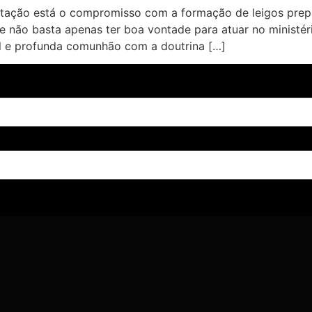
rtação está o compromisso com a formação de leigos prepa
não basta apenas ter boa vontade para atuar no ministéri
al e profunda comunhão com a doutrina […]