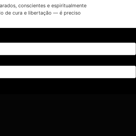
rados, conscientes e espiritualmente
o de cura e libertação — é preciso