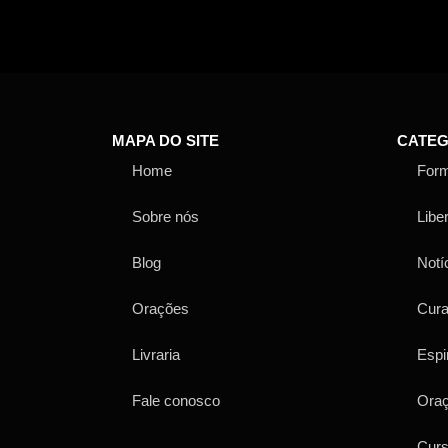
MAPA DO SITE
CATEG
Home
For
Sobre nós
Libe
Blog
Notí
Orações
Cur
Livraria
Espi
Fale conosco
Ora
Cur