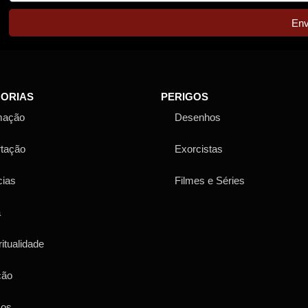
Env
ORIAS
PERIGOS
mação
Desenhos
rtação
Exorcistas
cias
Filmes e Séries
a
ritualidade
ção
sos