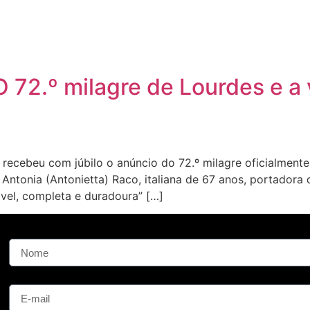
 72.º milagre de Lourdes e a v
o recebeu com júbilo o anúncio do 72.º milagre oficialmen
 Antonia (Antonietta) Raco, italiana de 67 anos, portadora 
ável, completa e duradoura” […]
Nome
E-mail