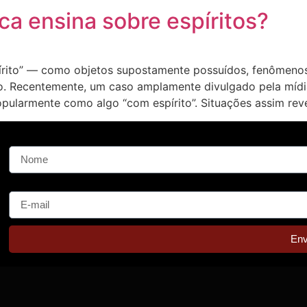
ica ensina sobre espíritos?
pírito” — como objetos supostamente possuídos, fenômen
. Recentemente, um caso amplamente divulgado pela mídia
pularmente como algo “com espírito”. Situações assim rev
Nome
E-mail
Env