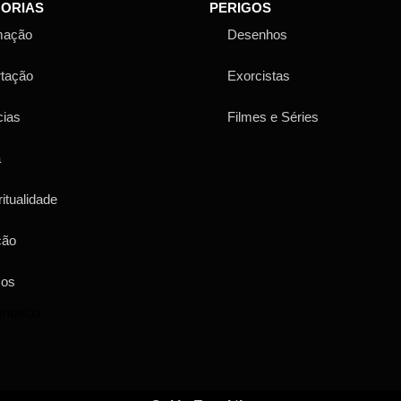
ORIAS
PERIGOS
mação
Desenhos
rtação
Exorcistas
cias
Filmes e Séries
a
ritualidade
ção
sos
onosco