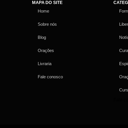
MAPA DO SITE
CATEG
Home
For
Sobre nós
Libe
Blog
Notí
Orações
Cur
Livraria
Espi
Fale conosco
Ora
Cur
Fale c