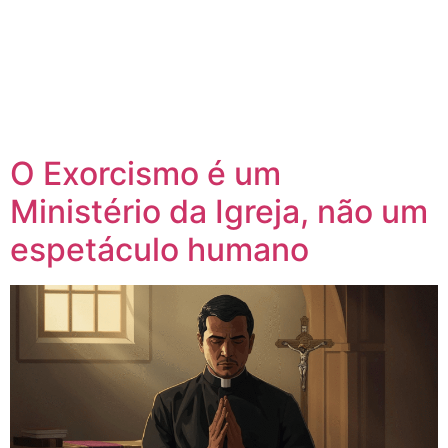
O Exorcismo é um
Ministério da Igreja, não um
espetáculo humano