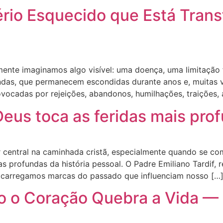
tério Esquecido que Está Tra
te imaginamos algo visível: uma doença, uma limitação f
fundas, que permanecem escondidas durante anos e, muita
vocadas por rejeições, abandonos, humilhações, traições, 
Deus toca as feridas mais pro
r central na caminhada cristã, especialmente quando se co
as profundas da história pessoal. O Padre Emiliano Tardif,
s carregamos marcas do passado que influenciam nosso […
 o Coração Quebra a Vida — R