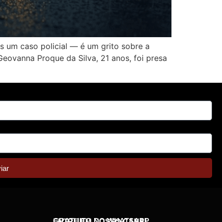
 um caso policial — é um grito sobre a
Geovanna Proque da Silva, 21 anos, foi presa
iar
GRATUITO DO WHATSAPP
ENTRE EM NOSSO CANAL