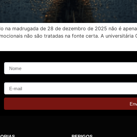
aulo na madrugada de 28 de dezembro de 2025 não é apenas
ocionais não são tratadas na fonte certa. A universitária 
Nome
E-mail
Env
ORIAS
PERIGOS