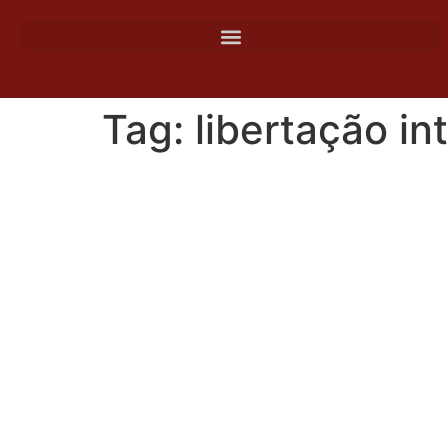
o
conteúdo
Tag:
libertação int