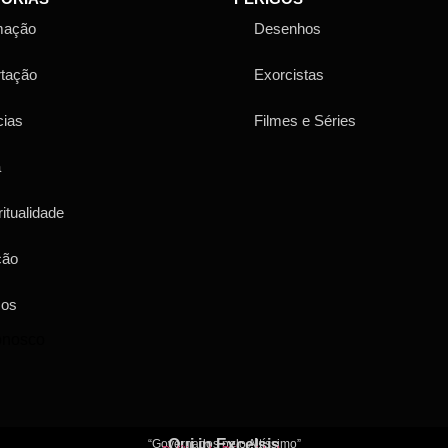
mação
Desenhos
rtação
Exorcistas
cias
Filmes e Séries
a
ritualidade
ção
sos
onosco
Qui in Excelsis
“Governados pelo Altíssimo”