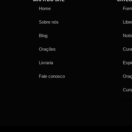
Home
For
Sobre nós
Libe
Blog
Notí
Orações
Cur
Livraria
Espi
Fale conosco
Ora
Cur
Fale c