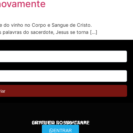
 novamente
 e do vinho no Corpo e Sangue de Cristo.
s palavras do sacerdote, Jesus se torna […]
iar
GRATUITO DO WHATSAPP
ENTRE EM NOSSO CANAL
ENTRAR