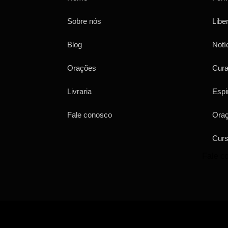
Sobre nós
Libe
Blog
Notí
Orações
Cur
Livraria
Espi
Fale conosco
Ora
Cur
Fale c