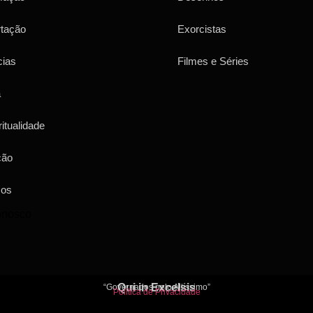
rtação
Exorcistas
cias
Filmes e Séries
a
ritualidade
ção
sos
onosco
Qui in Excelsis
“Governados pelo Altíssimo”
Política de Privacidade