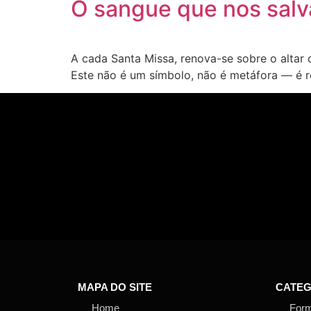
O sangue que nos salv
A cada Santa Missa, renova-se sobre o altar
Este não é um símbolo, não é metáfora — é rea
MAPA DO SITE
CATEG
Home
For