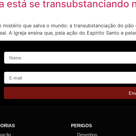
a está se transubstanciando
 o mistério que salva o mundo: a transubstanciação do pão
l. A Igreja ensina que, pela ação do Espírito Santo e pela
Nome
E-mail
Env
ORIAS
PERIGOS
mação
Desenhos