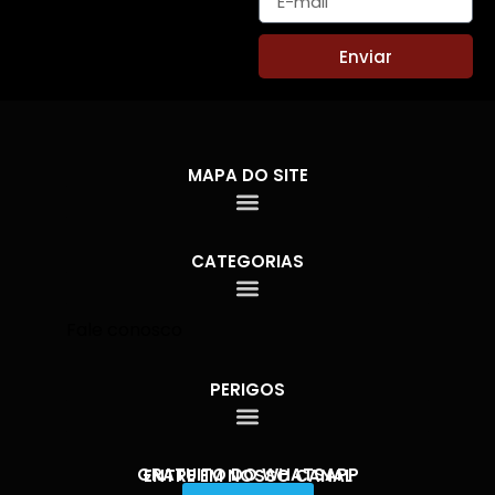
Enviar
MAPA DO SITE
CATEGORIAS
Fale conosco
PERIGOS
GRATUITO DO WHATSAPP
ENTRE EM NOSSO CANAL