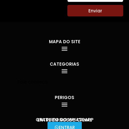
Enviar
MAPA DO SITE
CATEGORIAS
Fale conosco
PERIGOS
GRATUITO DO WHATSAPP
ENTRE EM NOSSO CANAL
ENTRAR