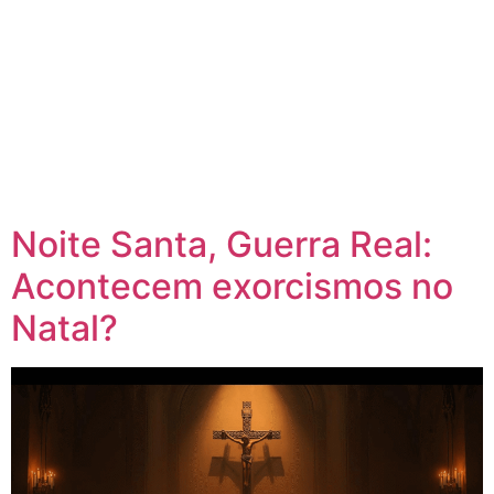
Noite Santa, Guerra Real:
Acontecem exorcismos no
Natal?