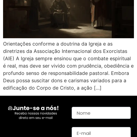
Orientações conforme a doutrina da Igreja e as
diretrizes da Associação Internacional dos Exorcistas
(AIE) A Igreja sempre ensinou que o combate espiritual
é real, mas deve ser vivido com prudência, obediência e
profundo senso de responsabilidade pastoral. Embora
Deus possa suscitar dons e carismas variados para a
edificação do Corpo de Cristo, a ação […]
Nome
E-mail