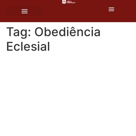
o
conteúdo
Tag:
Obediência
Eclesial