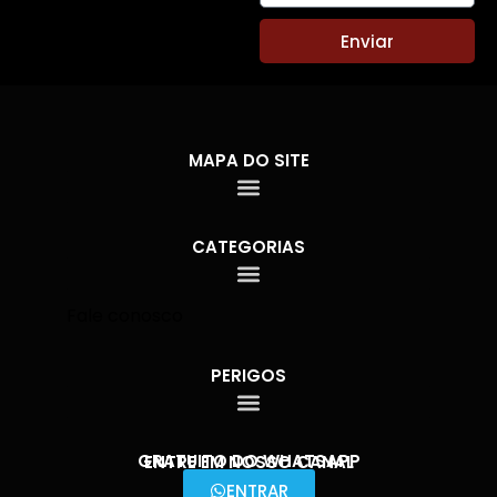
Enviar
MAPA DO SITE
CATEGORIAS
Fale conosco
PERIGOS
GRATUITO DO WHATSAPP
ENTRE EM NOSSO CANAL
ENTRAR