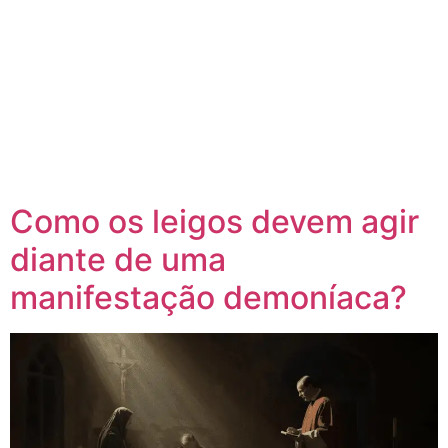
Como os leigos devem agir
diante de uma
manifestação demoníaca?