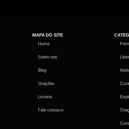
MAPA DO SITE
CATEG
Home
For
Sobre nós
Libe
Blog
Notí
Orações
Cur
Livraria
Espi
Fale conosco
Ora
Cur