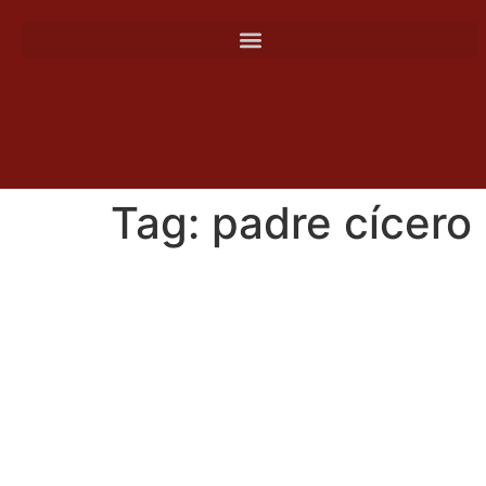
o
conteúdo
Tag:
padre cícero