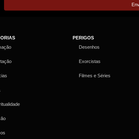
Env
ORIAS
PERIGOS
mação
Desenhos
rtação
Exorcistas
cias
Filmes e Séries
a
ritualidade
ção
sos