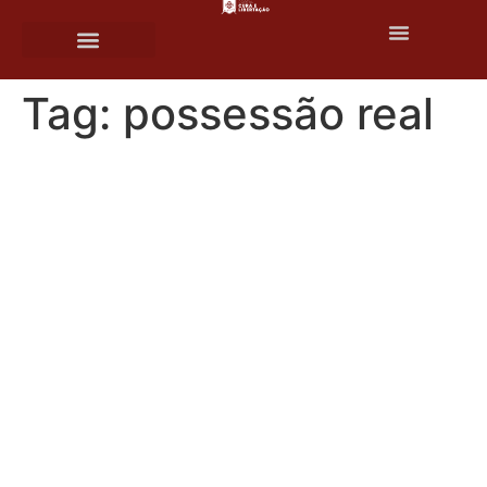
o
conteúdo
Tag:
possessão real