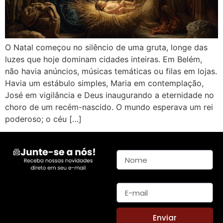
O Natal começou no silêncio de uma gruta, longe das
luzes que hoje dominam cidades inteiras. Em Belém,
não havia anúncios, músicas temáticas ou filas em lojas.
Havia um estábulo simples, Maria em contemplação,
José em vigilância e Deus inaugurando a eternidade no
choro de um recém-nascido. O mundo esperava um rei
poderoso; o céu […]
Nome
E-mail
Enviar