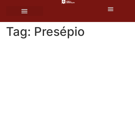
o
conteúdo
Tag:
Presépio