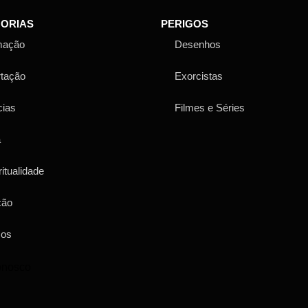
ORIAS
PERIGOS
mação
Desenhos
rtação
Exorcistas
cias
Filmes e Séries
a
ritualidade
ção
sos
onosco