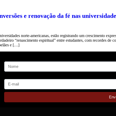
ersões e renovação da fé nas universidad
iversidades norte-americanas, estão registrando um crescimento expre
erdadeiro “renascimento espiritual” entre estudantes, com recordes de 
elães e […]
Nome
E-mail
Env