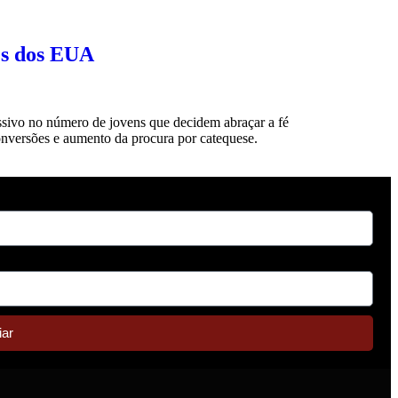
es dos EUA
ssivo no número de jovens que decidem abraçar a fé
conversões e aumento da procura por catequese.
iar