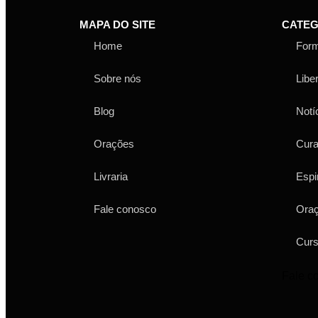
MAPA DO SITE
CATEG
Home
For
Sobre nós
Libe
Blog
Notí
Orações
Cur
Livraria
Espi
Fale conosco
Ora
Cur
Fale c