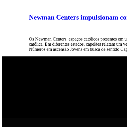
Newman Centers impulsionam conv
Os Newman Centers, espaços católicos presentes em un
católica. Em diferentes estados, capelães relatam um v
Números em ascensão Jovens em busca de sentido Cap