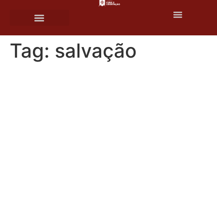
o
conteúdo
Tag:
salvação