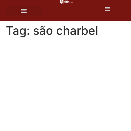
o
conteúdo
Tag:
são charbel