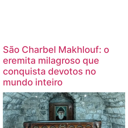
São Charbel Makhlouf: o
eremita milagroso que
conquista devotos no
mundo inteiro