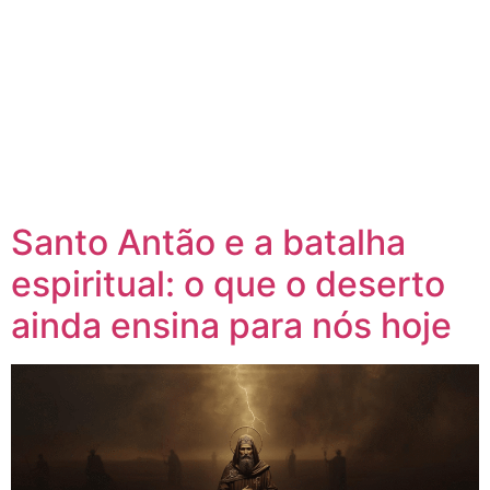
Santo Antão e a batalha
espiritual: o que o deserto
ainda ensina para nós hoje