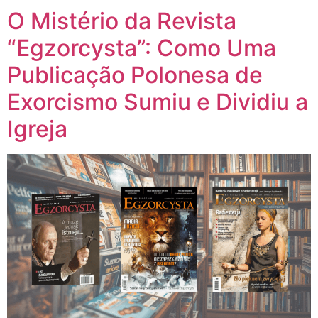
O Mistério da Revista
“Egzorcysta”: Como Uma
Publicação Polonesa de
Exorcismo Sumiu e Dividiu a
Igreja