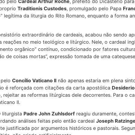
ado pelo
Cardeal Arthur Roche
, prefeito do Dicastério par
 proprio
Traditionis Custodes
, promulgado pelo Papa
Fran
 legítima da liturgia do Rito Romano, enquanto a forma an
onsistório extraordinário de cardeais, acabou não sendo ap
s reações no meio teológico e litúrgico. Nele, o cardeal in
ento orgânico” contínuo, condicionado por fatores culturai
eção de coisas mortas”, expressão tomada de uma cateques
a pelo
Concílio Vaticano II
não apenas estaria em plena sint
isão é reforçada com citações da carta apostólica
Desiderio
 rejeitar as reformas litúrgicas dele decorrentes. Para o c
icano II.
 liturgista
Padre John Zuhlsdorf
reagiu duramente, contest
dando análises feitas pelo então cardeal
Joseph Ratzing
te justificada por argumentos históricos e pastorais. Seg