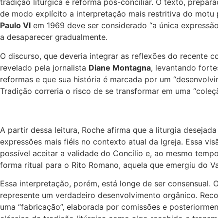
tradição litúrgica e reforma pós-conciliar. O texto, prepar
de modo explícito a interpretação mais restritiva do motu
Paulo VI
em 1969 deve ser considerado “a única expressão”
a desaparecer gradualmente.
O discurso, que deveria integrar as reflexões do recente c
revelado pela jornalista
Diane Montagna
, levantando forte
reformas e que sua história é marcada por um “desenvolvim
Tradição correria o risco de se transformar em uma “col
A partir dessa leitura, Roche afirma que a liturgia desejad
expressões mais fiéis no contexto atual da Igreja. Essa v
possível aceitar a validade do Concílio e, ao mesmo tempo,
forma ritual para o Rito Romano, aquela que emergiu do Vat
Essa interpretação, porém, está longe de ser consensual. O
represente um verdadeiro desenvolvimento orgânico. Recor
uma “fabricação”, elaborada por comissões e posteriormen