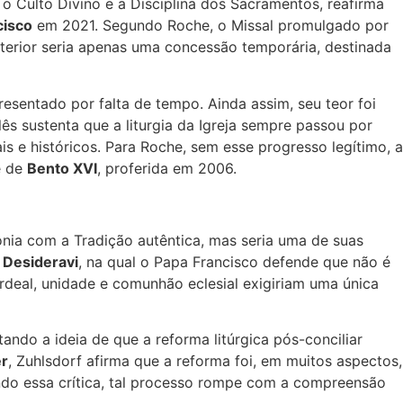
a o Culto Divino e a Disciplina dos Sacramentos, reafirma
cisco
em 2021. Segundo Roche, o Missal promulgado por
terior seria apenas uma concessão temporária, destinada
resentado por falta de tempo. Ainda assim, seu teor foi
glês sustenta que a liturgia da Igreja sempre passou por
s e históricos. Para Roche, sem esse progresso legítimo, a
e de
Bento XVI
, proferida em 2006.
onia com a Tradição autêntica, mas seria uma de suas
 Desideravi
, na qual o Papa Francisco defende que não é
ardeal, unidade e comunhão eclesial exigiriam uma única
ando a ideia de que a reforma litúrgica pós-conciliar
er
, Zuhlsdorf afirma que a reforma foi, em muitos aspectos,
undo essa crítica, tal processo rompe com a compreensão