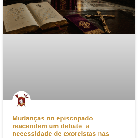
Mudanças no episcopado
reacendem um debate: a
necessidade de exorcistas nas