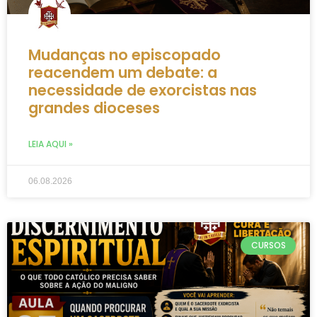
Mudanças no episcopado
reacendem um debate: a
necessidade de exorcistas nas
grandes dioceses
LEIA AQUI »
06.08.2026
CURSOS