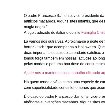
O padre Francesco Bamonte, vice-presidente da A
artifícios macabros. Alguns sites infantis, que 
magia negra.”
Artigo traduzido do italiano do site
Famiglia Cris
Lá vamos nós outra vez. Aproxima-se a noite de
1
horror kitsch
que acompanha o Halloween. Queir
duas importantes datas do calendário católico:
tomou força também em nossas latitudes ao long
pelas modas e por uma boa dose de consumismo. 
Ajude-nos a manter o nosso trabalho clicando aq
Há quem tenda a vê-la como uma espécie de carn
com superficialidade certos fenômenos que ac
É o caso do padre Francesco Bamonte, vice-presi
abóboras e invenções macabras. Alguns sites vol