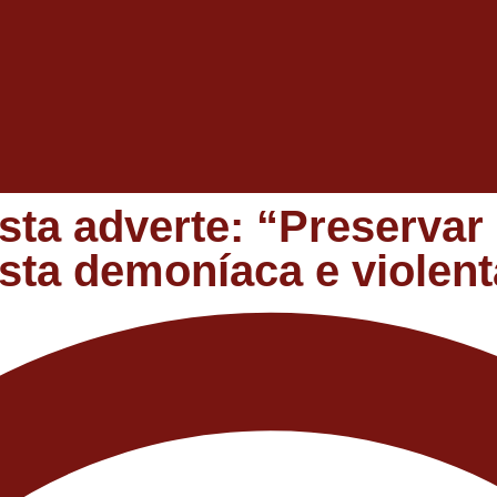
sta adverte: “Preservar
esta demoníaca e violent