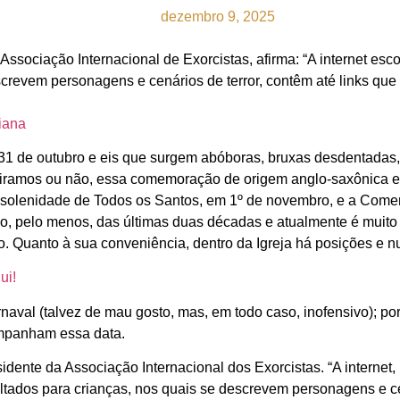
dezembro 9, 2025
ssociação Internacional de Exorcistas, afirma: “A internet esc
descrevem personagens e cenários de terror, contêm até links qu
tiana
 31 de outubro e eis que surgem abóboras, bruxas desdentadas,
amos ou não, essa comemoração de origem anglo-saxônica e pa
 a solenidade de Todos os Santos, em 1º de novembro, e a Come
o, pelo menos, das últimas duas décadas e atualmente é muito 
Quanto à sua conveniência, dentro da Igreja há posições e nu
ui!
aval (talvez de mau gosto, mas, em todo caso, inofensivo); p
ompanham essa data.
dente da Associação Internacional dos Exorcistas. “A internet,
tados para crianças, nos quais se descrevem personagens e cen