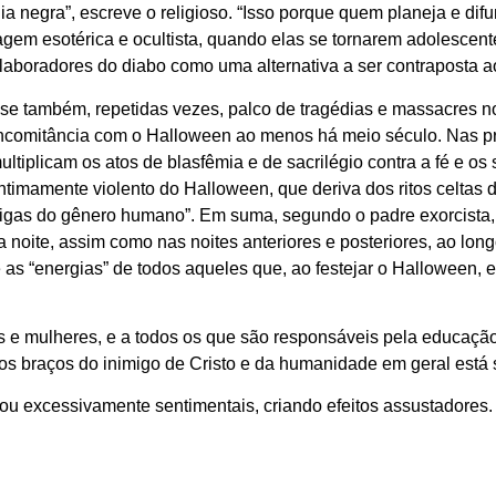
a negra”, escreve o religioso. “Isso porque quem planeja e dif
gem esotérica e ocultista, quando elas se tornarem adolescent
olaboradores do diabo como uma alternativa a ser contraposta a
se também, repetidas vezes, palco de tragédias e massacres 
ncomitância com o Halloween ao menos há meio século. Nas pr
iplicam os atos de blasfêmia e de sacrilégio contra a fé e os sí
timamente violento do Halloween, que deriva dos ritos celtas 
imigas do gênero humano”. Em suma, segundo o padre exorcista,
noite, assim como nas noites anteriores e posteriores, ao lon
e as “energias” de todos aqueles que, ao festejar o Halloween
 e mulheres, e a todos os que são responsáveis pela educação 
 aos braços do inimigo de Cristo e da humanidade em geral está 
ou excessivamente sentimentais, criando efeitos assustadores