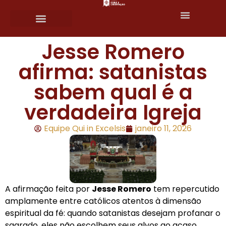
Fale conosco
Jesse Romero
afirma: satanistas
sabem qual é a
verdadeira Igreja
Equipe Qui in Excelsis
janeiro 11, 2026
A afirmação feita por
Jesse Romero
tem repercutido
amplamente entre católicos atentos à dimensão
espiritual da fé: quando satanistas desejam profanar o
sagrado, eles não escolhem seus alvos ao acaso.