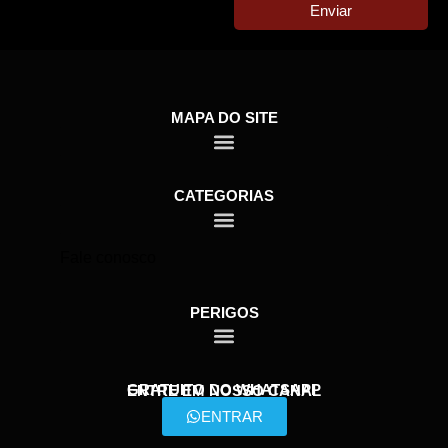
Enviar
MAPA DO SITE
CATEGORIAS
Fale conosco
PERIGOS
GRATUITO DO WHATSAPP
ENTRE EM NOSSO CANAL
ENTRAR