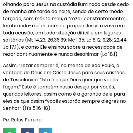
olhando para Jesus na custódia iluminada desde cedo
de manhã até tarde da noite, sendo de certo modo
forçado, sem mérito meu, a “rezar constantemente”,
lembrando-me de como o próprio Jesus rezava em
toda ocasião, em toda situação difícil e em lugares
solitários (Mt 14,23; 26,36.39; Mc 1,35; Lc 6,12; 9,28; 22,44;
Jo 17,1), e como Ele ensinou sobre a necessidade de
rezar continuamente e nunca desanimar (Lc 18,1).
Assim, “rezar sempre” é, na mente de São Paulo, a
vontade de Deus em Cristo Jesus para seus cristãos
de Tessalônica: “Isto é o que Deus quer que vocês
façam.” Este é também nosso desejo por vocês,
queridos leitores, assim como é a garantia dele para
eles de que assim “vocês estarão sempre alegres no
Senhor” (1Ts 5,16-18).
Pe. Rufus Pereira