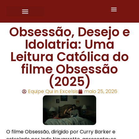
Fale conosco
Obsessão, Desejo e
Idolatria: Uma
Leitura Católica do
filme Obsessão
(2025)
Equipe Qui in Excelsis
maio 25, 2026
O filme
Obsessão
, dirigido por
Curry Barker
e