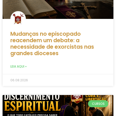
Mudanças no episcopado
reacendem um debate: a
necessidade de exorcistas nas
grandes dioceses
LEIA AQUI »
06.08.2026
CURSOS