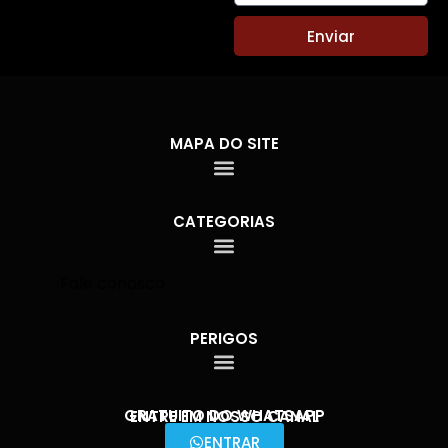
Enviar
MAPA DO SITE
CATEGORIAS
Fale conosco
PERIGOS
GRATUITO DO WHATSAPP
ENTRE EM NOSSO CANAL
ENTRAR