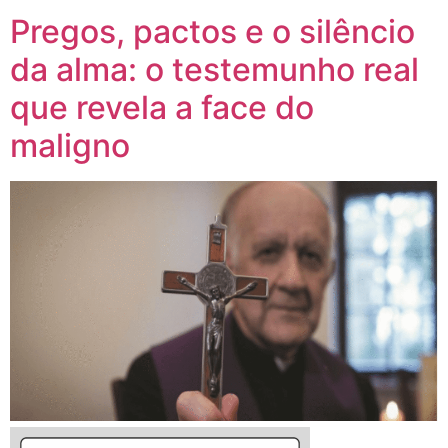
Pregos, pactos e o silêncio
da alma: o testemunho real
que revela a face do
maligno