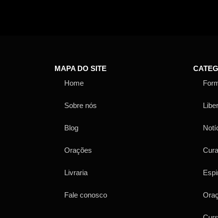
MAPA DO SITE
CATEG
Home
For
Sobre nós
Libe
Blog
Notí
Orações
Cur
Livraria
Espi
Fale conosco
Ora
Cur