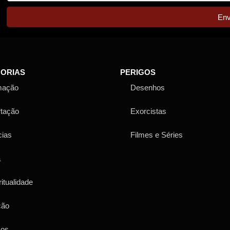
Env
ORIAS
PERIGOS
mação
Desenhos
rtação
Exorcistas
cias
Filmes e Séries
a
ritualidade
ção
sos