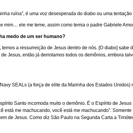
inha ruína”, é uma voz desesperada do diabo ou uma tentação p
e mim… ele me teme, assim como temia o padre Gabriele Amor
enha medo de um ser humano?
temos a ressurreição de Jesus dentro de nós. [O diabo] sabe d
 de Jesus, então já derrotamos todos os demônios, embora ta
avy SEALs (a força de elite da Marinha dos Estados Unidos) n
pírito Santo incomoda muito o demônio. É o Espírito de Jesus
Você está me machucando, você está me machucando”. Somente 
ragem de Jesus. Como diz São Paulo na Segunda Carta a Timóte