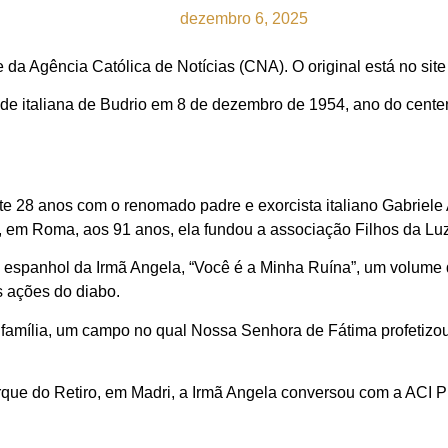
dezembro 6, 2025
e da Agência Católica de Notícias (CNA). O original está no sit
de italiana de Budrio em 8 de dezembro de 1954, ano do cent
nte 28 anos com o renomado padre e exorcista italiano Gabriele
 em Roma, aos 91 anos, ela fundou a associação Filhos da Luz
em espanhol da Irmã Angela, “Você é a Minha Ruína”, um volum
s ações do diabo.
à família, um campo no qual Nossa Senhora de Fátima profetizou
rque do Retiro, em Madri, a Irmã Angela conversou com a ACI 