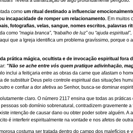
rituais”
revela a banalização de algo profundamente perigoso.
ntada como
um ritual destinado a influenciar emocionalment
ou incapacidade de romper um relacionamento.
Em muitos c
ais, fotografias, velas, sangue, nomes escritos, palavras ri
dida como
“magia branca”
,
“trabalho de luz”
ou
“ajuda espiritual”
,
 aqui que a Igreja identifica um problema gravíssimo, porque o
oda prática mágica, ocultista e de invocação espiritual fora
mar:
“Não se ache entre vós quem pratique adivinhação, ma
o inclui a feitiçaria entre as obras da carne que afastam o h
iva de substituir Deus pelo controle espiritual das situações
 outro e confiar a dor afetiva ao Senhor, busca-se dominar espi
utamente claro. O número 2117 ensina que todas as práticas de
 pessoas sob domínio sobrenatural, contradizem gravemente a vir
xiste intenção de causar dano ou obter poder sobre alguém. A
ito é interferir espiritualmente na vontade e nos afetos de outr
morosa costuma ser tratada dentro do campo dos malefícios e vínc