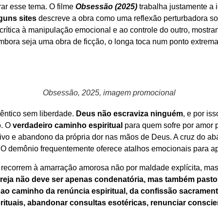
rar esse tema. O filme
Obsessão (2025)
trabalha justamente a 
guns sites
descreve a obra como uma reflexão perturbadora sob
 crítica à manipulação emocional e ao controle do outro, most
 Embora seja uma obra de ficção, o longa toca num ponto extrem
Obsessão, 2025, imagem promocional
têntico sem liberdade.
Deus não escraviza ninguém
, e por is
o. O
verdadeiro caminho espiritual
para quem sofre por amor pa
etivo e abandono da própria dor nas mãos de Deus. A cruz do 
al. O demônio frequentemente oferece atalhos emocionais para ap
recorrem à amarração amorosa não por maldade explícita, mas
greja não deve ser apenas condenatória, mas também pasto
ao caminho da renúncia espiritual, da confissão sacramental
rituais, abandonar consultas esotéricas, renunciar conscien