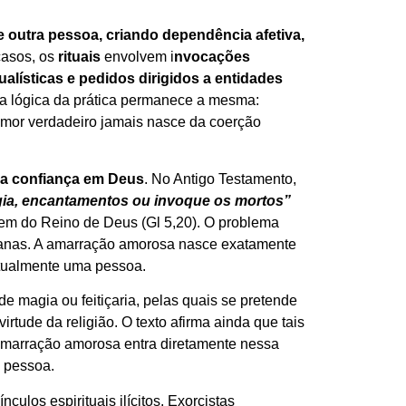
e outra pessoa, criando dependência afetiva,
asos, os
rituais
envolvem i
nvocações
tualísticas e pedidos dirigidos a entidades
 a lógica da prática permanece a mesma:
 amor verdadeiro jamais nasce da coerção
 da confiança em Deus
. No Antigo Testamento,
gia, encantamentos ou invoque os mortos”
omem do Reino de Deus (Gl 5,20). O problema
 humanas. A amarração amorosa nasce exatamente
ritualmente uma pessoa.
 magia ou feitiçaria, pelas quais se pretende
tude da religião. O texto afirma ainda que tais
 amarração amorosa entra diretamente nessa
a pessoa.
ulos espirituais ilícitos. Exorcistas