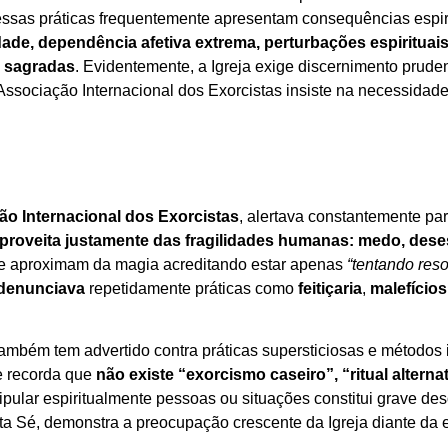
essas práticas frequentemente apresentam consequências espir
de, dependência afetiva extrema, perturbações espirituais,
s sagradas
. Evidentemente, a Igreja exige discernimento prud
sociação Internacional dos Exorcistas insiste na necessidade 
o Internacional dos Exorcistas
, alertava constantemente pa
proveita justamente das fragilidades humanas: medo, dese
se aproximam da magia acreditando estar apenas
“tentando res
denunciava
repetidamente práticas como
feitiçaria
,
malefícios
ambém tem advertido contra práticas supersticiosas e métodos 
e recorda que
não existe “exorcismo caseiro”, “ritual alterna
ipular espiritualmente pessoas ou situações constitui grave deso
nta Sé, demonstra a preocupação crescente da Igreja diante d