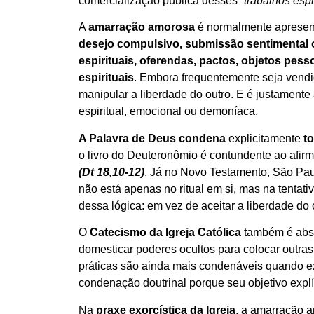
comercialização pública desses
“trabalhos espi
A
amarração amorosa
é normalmente aprese
desejo compulsivo, submissão sentimental 
espirituais, oferendas, pactos, objetos pesso
espirituais
. Embora frequentemente seja ven
manipular a liberdade do outro. E é justamente
espiritual, emocional ou demoníaca.
A Palavra de Deus
condena
explicitamente
t
o livro do Deuteronômio é contundente ao afir
(Dt 18,10-12)
. Já no Novo Testamento, São Paul
não está apenas no ritual em si, mas na tentat
dessa lógica: em vez de aceitar a liberdade do
O
Catecismo da Igreja Católica
também é absol
domesticar poderes ocultos para colocar outras
práticas são ainda mais condenáveis quando e
condenação doutrinal porque seu objetivo explíc
Na
praxe exorcística da Igreja
, a amarração a